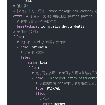
-
# 附加属性
#【命令行】可以通过 -AbasePackage=com.company 覆
attrs
:
# 子目录（文件）可以通过 parent.parent...
# 这里设置了一个基础包名
basePackage
:
# 子目录（文件）
files
:
# 文件名，可以 / 设置多级目录
-
name
:
 src/main

# 子目录（文件）
files
:
-
name
:
 java

files
:
# 包，可以多层，名称可以引用当前结构的所有属性
-
name
:
'${project.attrs.basePackage}'
# 设置类型为 package，尽可能都指定，
type
:
 PACKAGE

files
:
# 包名
-
name
:
 mapper
