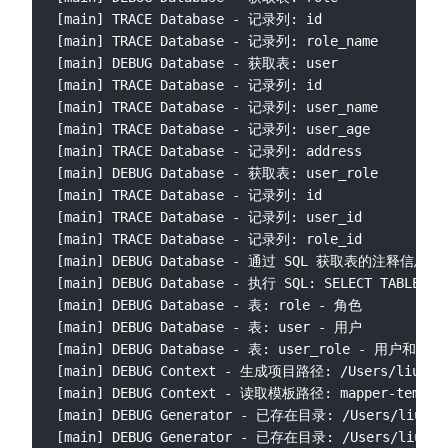
[main] TRACE Database - 记录列: id

[main] TRACE Database - 记录列: role_name

[main] DEBUG Database - 获取表: user

[main] TRACE Database - 记录列: id

[main] TRACE Database - 记录列: user_name

[main] TRACE Database - 记录列: user_age

[main] TRACE Database - 记录列: address

[main] DEBUG Database - 获取表: user_role

[main] TRACE Database - 记录列: id

[main] TRACE Database - 记录列: user_id

[main] TRACE Database - 记录列: role_id

[main] DEBUG Database - 通过 SQL 获取表的注释信息

[main] DEBUG Database - 执行 SQL: SELECT TABLE_NAM
[main] DEBUG Database - 表: role - 角色

[main] DEBUG Database - 表: user - 用户

[main] DEBUG Database - 表: user_role - 用户和角色
[main] DEBUG Context - 生成项目路径: /Users/liuzh/Id
[main] DEBUG Context - 读取模板路径: mapper-templat
[main] DEBUG Generator - 已存在目录: /Users/liuzh/I
[main] DEBUG Generator - 已存在目录: /Users/liuzh/Id