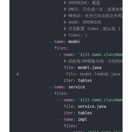
# OVERRIDE: 覆盖
# ONCE: 只生成一次，或者如果
# MERGE: 合并已存在的文件和
# mode: OVERRIDE
# 可选配置 times，默认值 
# times: 1
-
name
:
 model

files
:
-
name
:
'${it.name.className}.j
# 此处有2种模板示例，分别列出来
file
:
#                    file: model-lombok.java
iter
:
 tables

-
name
:
 service

files
:
-
name
:
'${it.name.className}Se
file
:
 service.java

iter
:
 tables

-
name
:
 impl

files
: