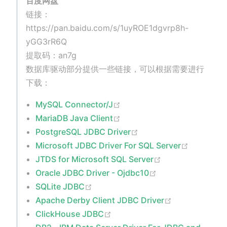
百度网盘
链接：
https://pan.baidu.com/s/1uyROE1dgvrp8h-
yGG3rR6Q
提取码：an7g
数据库驱动部分提供一些链接，可以根据需要进行
下载：
(opens new window)
MySQL Connector/J
(opens new window)
MariaDB Java Client
(opens new window)
PostgreSQL JDBC Driver
(opens n
Microsoft JDBC Driver For SQL Server
(opens new win
JTDS for Microsoft SQL Server
(opens new wind
Oracle JDBC Driver - Ojdbc10
(opens new window)
SQLite JDBC
(opens new w
Apache Derby Client JDBC Driver
(opens new window)
ClickHouse JDBC