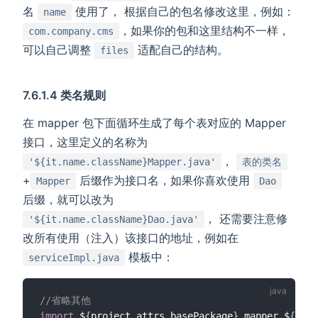
名
使用了， 根据自己的包名修改这里，例如：
name
，如果你的包和这里结构不一样，
com.company.cms
可以自己调整
适配自己的结构。
files
7.6.1.4 类名规则
在 mapper 包下面循环生成了每个表对应的 Mapper
接口，这里定义的名称为
，
'${it.name.className}Mapper.java'
表的类名
+
后缀作为接口名，如果你喜欢使用
Mapper
Dao
后缀，就可以改为
， 还需要注意修
'${it.name.className}Dao.java'
改所有使用（注入）该接口的地址，例如在
模板中：
serviceImpl.java
//省略其他
import
 $
{
project
.
attrs
.
basePackage
}
.
mapper
.
$
{
it
.
n