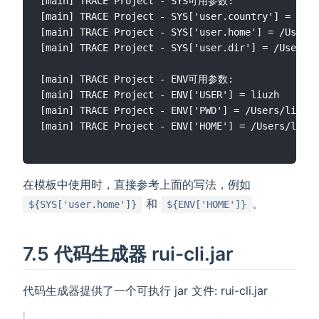
[main] TRACE Project - SYS可用参数:

[main] TRACE Project - SYS['user.country'] = CN

[main] TRACE Project - SYS['user.home'] = /Users/
[main] TRACE Project - SYS['user.dir'] = /Users/l
[main] TRACE Project - ENV可用参数:

[main] TRACE Project - ENV['USER'] = liuzh

[main] TRACE Project - ENV['PWD'] = /Users/liuzh/
在模板中使用时，直接参考上面的写法，例如
和
。
${SYS['user.home']}
${ENV['HOME']}
7.5 代码生成器 rui-cli.jar
代码生成器提供了一个可执行 jar 文件: rui-cli.jar