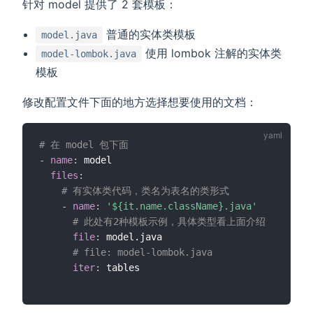
针对 model 提供了 2 套模板：
普通的实体类模板
model.java
使用 lombok 注解的实体类
model-lombok.java
模板
修改配置文件下面的地方选择想要使用的文档：
# 在 model 包下面
-
name
:
 model

files
:
# 有实体类代码，类名为表名的类形式
-
name
:
'${it.name.className}.java'
# 此处有2种模板示例，具体类型看上面介绍
file
:
 model.java

# file: model-lombok.java
iter
: