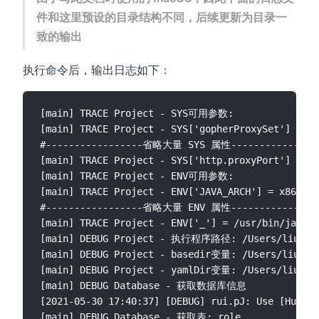
件和这里预设的目录结构不同，后续更新为目录一
致的输出
执行命令后，输出日志如下：
[main] TRACE Project - SYS可用参数:

[main] TRACE Project - SYS['gopherProxySet'] = fa
#-----------------省略大量 SYS 属性----------------
[main] TRACE Project - SYS['http.proxyPort'] = 88
[main] TRACE Project - ENV可用参数:

[main] TRACE Project - ENV['JAVA_ARCH'] = x86_64

#-----------------省略大量 ENV 属性----------------
[main] TRACE Project - ENV['_'] = /usr/bin/java

[main] DEBUG Project - 执行程序路径: /Users/liuzh/Id
[main] DEBUG Project - basedir变量: /Users/liuzh/I
[main] DEBUG Project - yamlDir变量: /Users/liuzh/I
[main] DEBUG Database - 获取数据库信息

[2021-05-30 17:40:37] [DEBUG] rui.pJ: Use [Hutool
[main] DEBUG Database - 获取表: role
