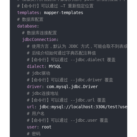
#【命令行】可以通过 —T 重新指定位置
templates
:
 mapper
-
# 数据库配置
database
:
# 数据库连接配置
jdbcConnection
:
# 使用方言，默认为 JDBC 方式，可能会取不到表或字
# 后续介绍如何通过字典匹配注释值
#【命令行】可以通过 --jdbc.dialect 覆盖
dialect
:
 MYSQL

# jdbc驱动
#【命令行】可以通过 --jdbc.driver 覆盖
driver
:
 com.mysql.jdbc.Driver

# jdbc连接地址
#【命令行】可以通过 --jdbc.url 覆盖
url
:
 jdbc
:
mysql
:
//localhost
:
3306/test
?
useSSL=
# 用户名
#【命令行】可以通过 --jdbc.user 覆盖
user
:
 root

# 密码