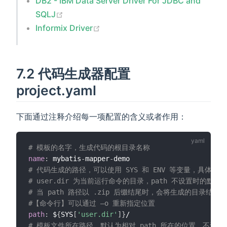
DB2 - IBM Data Server Driver For JDBC and
(opens new window)
SQLJ
(opens new window)
Informix Driver
7.2 代码生成器配置
project.yaml
下面通过注释介绍每一项配置的含义或者作用：
# 模板的名字，生成代码的根目录名称
name
:
 mybatis
-
mapper
-
# 代码生成的路径，可以使用 SYS 和 ENV 等变量，具体
# user.dir 为当前运行命令的目录，path 不设置时的默
# 当 path 路径以 .zip 后缀结尾时，会将生成的目录结
#【命令行】可以通过 —o 重新指定位置
path
:
 $
{
SYS
[
'user.dir'
]
}
# 模板文件所在路径，默认为相对 path 所在的位置，不设置时