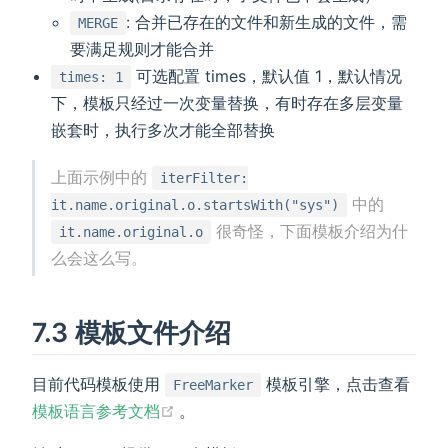
: 合并已存在的文件和新生成的文件，需
MERGE
要满足规则才能合并
可选配置 times，默认值 1，默认情况
times: 1
下，模板只经过一次变量替换，有时存在多层变量
嵌套时，执行多次才能全部替换
上面示例中的
iterFilter:
中的
it.name.original.o.startsWith("sys")
很奇怪，下面模板介绍为什
it.name.original.o
么会这么写。
7.3 模板文件介绍
目前代码模板使用
模板引擎，点击查看
FreeMarker
(opens new window)
模板语言参考文档
。