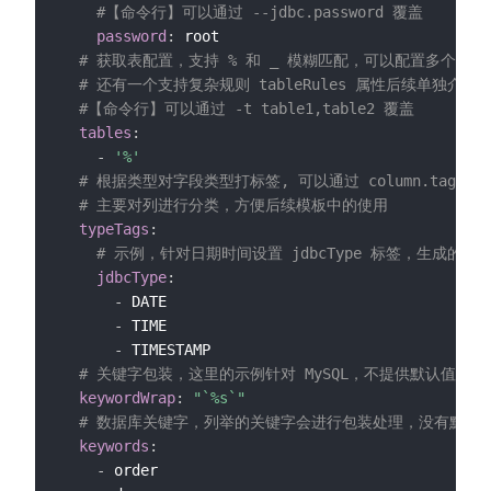
#【命令行】可以通过 --jdbc.password 覆盖
password
:
 root

# 获取表配置，支持 % 和 _ 模糊匹配，可以配置多个值  
# 还有一个支持复杂规则 tableRules 属性后续单独介绍
#【命令行】可以通过 -t table1,table2 覆盖
tables
:
-
'%'
# 根据类型对字段类型打标签, 可以通过 column.tags.T
# 主要对列进行分类，方便后续模板中的使用
typeTags
:
# 示例，针对日期时间设置 jdbcType 标签，生成的代码
jdbcType
:
-
 DATE

-
 TIME

-
 TIMESTAMP

# 关键字包装，这里的示例针对 MySQL，不提供默认值，
keywordWrap
:
"`%s`"
# 数据库关键字，列举的关键字会进行包装处理，没有默认
keywords
:
-
 order
