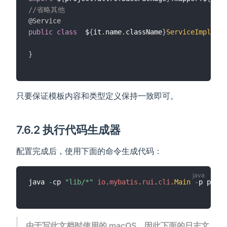
//省略其他
@Service
public
class
  $
{
it
.
name
.
className
}
ServiceImpl
ext
}
只要保证模板内容和类型定义保持一致即可。
7.6.2 执行代码生成器
配置完成后，使用下面的命令生成代码：
java 
-
cp 
"lib/*"
io
.
mybatis
.
rui
.
cli
.
Main
-
p proje
由于写此文档时使用的 macOS，因此下面的日志文