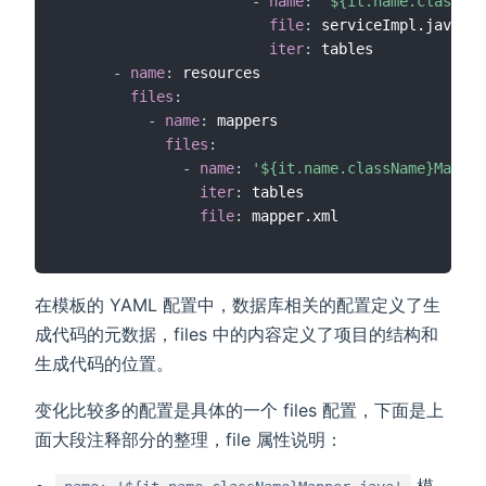
-
name
:
'${it.name.classNam
file
:
 serviceImpl.java

iter
:
 tables

-
name
:
 resources

files
:
-
name
:
 mappers

files
:
-
name
:
'${it.name.className}Mapper
iter
:
 tables

file
:
在模板的 YAML 配置中，数据库相关的配置定义了生
成代码的元数据，files 中的内容定义了项目的结构和
生成代码的位置。
变化比较多的配置是具体的一个 files 配置，下面是上
面大段注释部分的整理，file 属性说明：