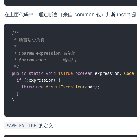
在上面代码中，通过断言（来自 common 包）判断 inse
/**

 * 断言是否为真

 *

 * @param expression 布尔值

 * @param code       错误码

 */
public
static
void
isTrue
(
boolean
 expression
,
Code
 
if
(
!
expression
)
{
throw
new
AssertException
(
code
)
;
}
}
的定义：
SAVE_FAILURE