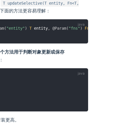
像
T updateSelective(T entity, Fn<T,
r 中下面的方法更容易理解：
am
(
"entity"
)
T
 entity
,
@Param
(
"fns"
)
Fn
.
Fns
<
T
>
 forceUpda
个方法用于判断对象更新或保存
：
封装更高。