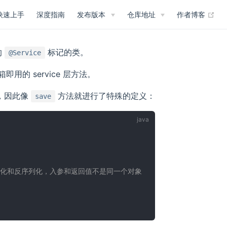
(op
快速上手
深度指南
发布版本
仓库地址
作者博客
的
标记的类。
@Service
用的 service 层方法。
用，因此像
方法就进行了特殊的定义：
save
序列化和反序列化，入参和返回值不是同一个对象
