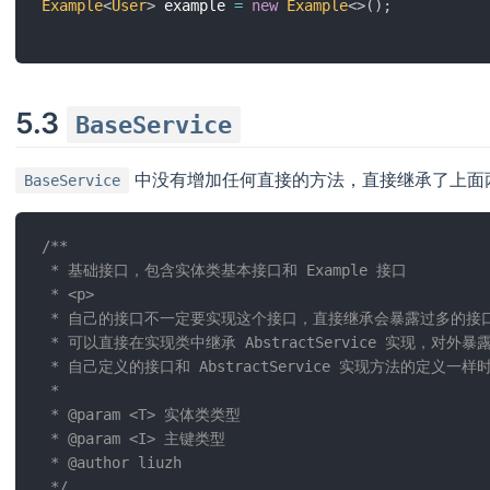
Example
<
User
>
 example 
=
new
Example
<
>
(
)
;
5.3
BaseService
中没有增加任何直接的方法，直接继承了上面
BaseService
/**

 * 基础接口，包含实体类基本接口和 Example 接口

 * <p>

 * 自己的接口不一定要实现这个接口，直接继承会暴露过多的接口
 * 可以直接在实现类中继承 AbstractService 实现，对外
 * 自己定义的接口和 AbstractService 实现方法的定义一
 *

 * @param <T> 实体类类型

 * @param <I> 主键类型

 * @author liuzh

 */