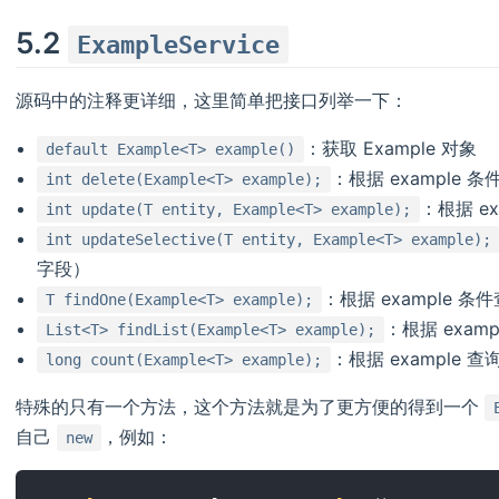
5.2
ExampleService
源码中的注释更详细，这里简单把接口列举一下：
：获取 Example 对象
default Example<T> example()
：根据 example 
int delete(Example<T> example);
：根据 e
int update(T entity, Example<T> example);
int updateSelective(T entity, Example<T> example);
字段）
：根据 example
T findOne(Example<T> example);
：根据 exam
List<T> findList(Example<T> example);
：根据 example 
long count(Example<T> example);
特殊的只有一个方法，这个方法就是为了更方便的得到一个
自己
，例如：
new