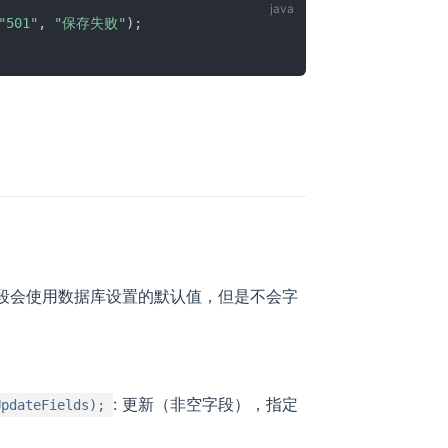
"501"
,
"保存失败"
)
;
字段会使用数据库设置的默认值，但是不会字
: 更新（非空字段），指定
UpdateFields);