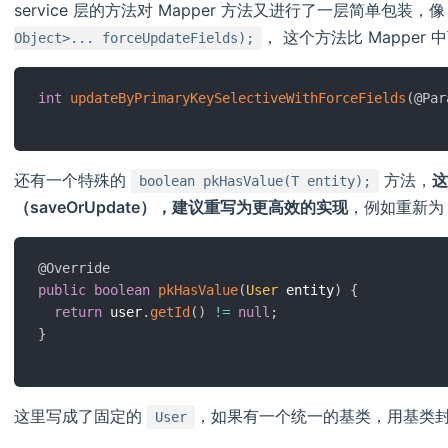
service 层的方法对 Mapper 方法又进行了一层简单包装，
， 这个方法比 Mappe
Object>... forceUpdateFields);
int
updateByPrimaryKeySelectiveWithForceFields
(
@Par
还有一个特殊的
方法，
这
boolean pkHasValue(T entity);
（saveOrUpdate），建议重写为更高效的实现
，例如重新为
@Override
public
boolean
pkHasValue
(
User
 entity
)
{
return
 user
.
getId
(
)
!=
null
;
}
这里写成了固定的
，如果有一个统一的基类，用基类
User