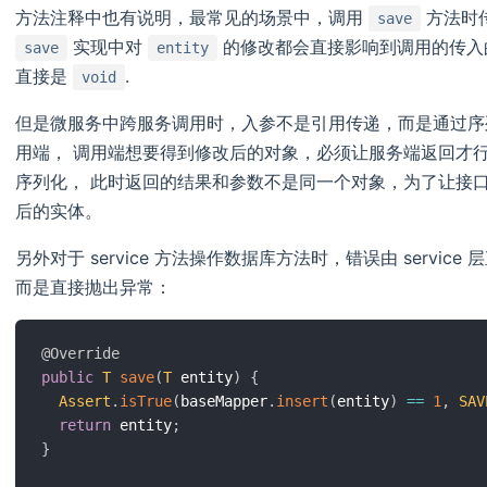
方法注释中也有说明，最常见的场景中，调用
方法时
save
实现中对
的修改都会直接影响到调用的传入
save
entity
直接是
.
void
但是微服务中跨服务调用时，入参不是引用传递，而是通过序
用端， 调用端想要得到修改后的对象，必须让服务端返回才
序列化， 此时返回的结果和参数不是同一个对象，为了让接
后的实体。
另外对于 service 方法操作数据库方法时，错误由 servi
而是直接抛出异常：
@Override
public
T
save
(
T
 entity
)
{
Assert
.
isTrue
(
baseMapper
.
insert
(
entity
)
==
1
,
SAV
return
 entity
;
}